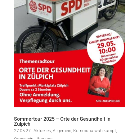
Sommertour 2025 – Orte der Gesundheit in
Zülpich
27.05.27
|
Aktuelles
,
Allgemein
,
Kommunalwahlkampf
,
Ortsverein
,
Über uns