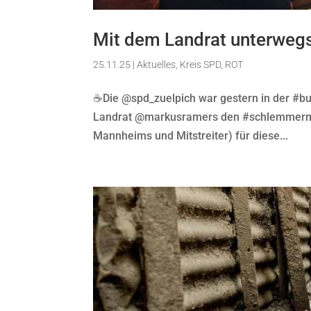
Mit dem Landrat unterweg
25.11.25
|
Aktuelles
,
Kreis SPD
,
ROT
☕️Die @spd_zuelpich war gestern in der #
Landrat @markusramers den #schlemmerma
Mannheims und Mitstreiter) für diese...