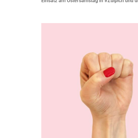
Einsatz am Ostersamstag in #Zülpich und 