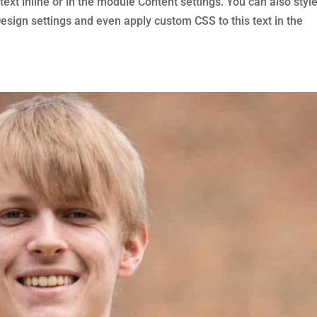
text inline or in the module Content settings. You can also styl
Design settings and even apply custom CSS to this text in the