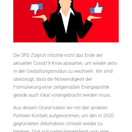
Die SPD Zülpich möchte nicht das Ende der
aktuellen Covid19 Krise abwarten, um wieder aktiv
in den Gestaltungsmodus zu wechseln. Wir sind
überzeugt, dass die Notwendigkeit der
Formulierung einer zeitgemäßen Energiepolitik
gerade auch lokal vorangebracht werden muss.
Aus diesem Grund haben wir mit den anderen
Parteien Kontakt aufgenommen, um den in 2020
gegründeten Arbeitskreis Umwelt wieder zu
beleben. Dort soll parteiübergreifend und unter