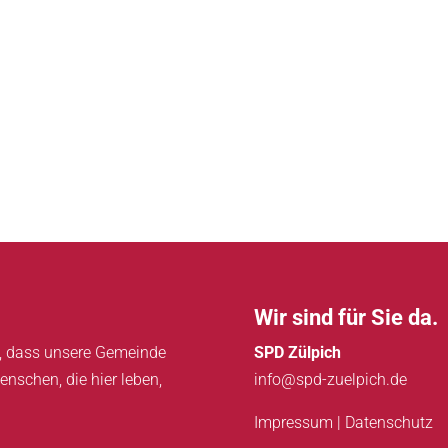
Wir sind für Sie da.
in, dass unsere Gemeinde
SPD Zülpich
enschen, die hier leben,
info@spd-zuelpich.de
Impressum
|
Datenschutz