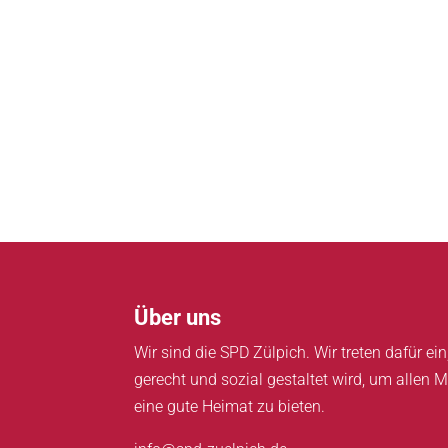
Über uns
Wir sind die SPD Zülpich. Wir treten dafür e
gerecht und sozial gestaltet wird, um allen M
eine gute Heimat zu bieten.